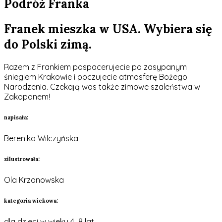
Podróż Franka
Franek mieszka w USA. Wybiera się
do Polski zimą.
Razem z Frankiem pospacerujecie po zasypanym
śniegiem Krakowie i poczujecie
atmosferę Bożego
Narodzenia. Czekają was także zimowe szaleństwa w
Zakopanem!
napisała:
Berenika Wilczyńska
zilustrowała:
Ola Krzanowska
kategoria wiekowa:
dla dzieci w wieku 4–8
lat